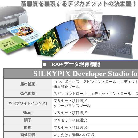
■ RAWデータ現像機能
SILKYPIX Developer Studio fo
コンボボックス、スピンコントロール、エディッ
露出補正
露出補正ツール
偽色抑制
スピンコントロール、エディットコントロール、
プリセット項目選択
WB(ホワイトバランス)
グレーバランスツール
Sharp
プリセット項目選択
調子
プリセット項目選択
彩度
プリセット項目選択
画像回転
左または右90度への回転