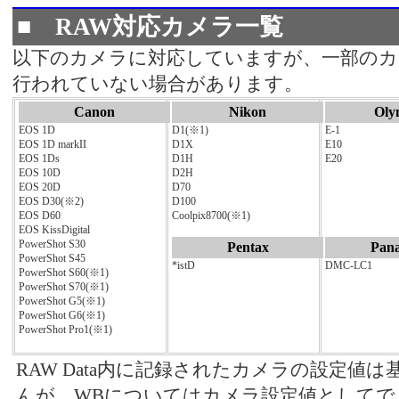
■ RAW対応カメラ一覧
以下のカメラに対応していますが、一部のカ
行われていない場合があります。
Canon
Nikon
Oly
EOS 1D
D1(※1)
E-1
EOS 1D markII
D1X
E10
EOS 1Ds
D1H
E20
EOS 10D
D2H
EOS 20D
D70
EOS D30(※2)
D100
EOS D60
Coolpix8700(※1)
EOS KissDigital
PowerShot S30
Pentax
Pana
PowerShot S45
*istD
DMC-LC1
PowerShot S60(※1)
PowerShot S70(※1)
PowerShot G5(※1)
PowerShot G6(※1)
PowerShot Pro1(※1)
RAW Data内に記録されたカメラの設定値
んが、WBについてはカメラ設定値としてで