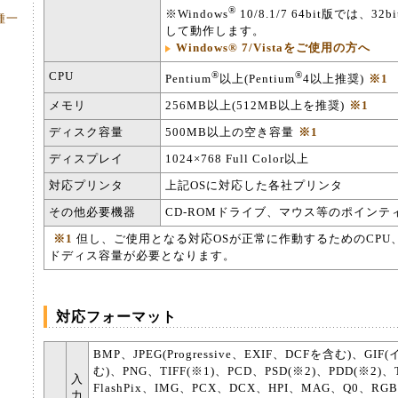
®
※Windows
10/8.1/7 64bit版では、
種一
して動作します。
Windows® 7/Vistaをご使用の方へ
CPU
®
®
Pentium
以上(Pentium
4以上推奨)
※1
メモリ
256MB以上(512MB以上を推奨)
※1
ディスク容量
500MB以上の空き容量
※1
ディスプレイ
1024×768 Full Color以上
対応プリンタ
上記OSに対応した各社プリンタ
その他必要機器
CD-ROMドライブ、マウス等のポインテ
※1
但し、ご使用となる対応OSが正常に作動するためのCPU
ドディス容量が必要となります。
対応フォーマット
BMP、JPEG(Progressive、EXIF、DCFを含む)、G
む)、PNG、TIFF
(※1)
、PCD、PSD
(※2)
、PDD
(※2)
、
入
FlashPix、IMG、PCX、DCX、HPI、MAG、Q0、RG
力