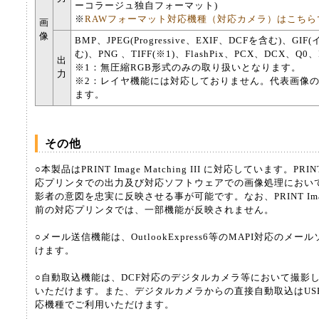
ーコラージュ独自フォーマット)
※
RAWフォーマット対応機種（対応カメラ）はこちら
画
像
BMP、JPEG(Progressive、EXIF、DCFを含む)、G
む)、PNG 、TIFF
(※1)
、FlashPix、PCX、DCX、Q0
出
※1：無圧縮RGB形式のみの取り扱いとなります。
力
※2：レイヤ機能には対応しておりません。代表画像
ます。
その他
○本製品はPRINT Image Matching III に対応しています。PRINT 
応プリンタでの出力及び対応ソフトウェアでの画像処理におい
影者の意図を忠実に反映させる事が可能です。なお、PRINT Image M
前の対応プリンタでは、一部機能が反映されません。
○メール送信機能は、OutlookExpress6等のMAPI対応のメ
けます。
○自動取込機能は、DCF対応のデジタルカメラ等において撮影
いただけます。また、デジタルカメラからの直接自動取込はUS
応機種でご利用いただけます。