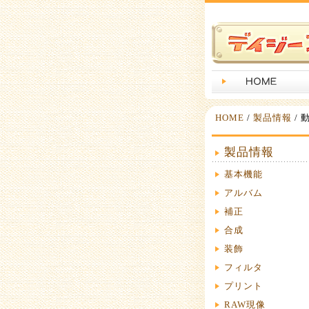
HOME
/
製品情報
/ 
製品情報
基本機能
アルバム
補正
合成
装飾
フィルタ
プリント
RAW現像