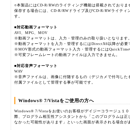
○本製品にはCD-R/RWのライティング機能は搭載されておりませ
保存する場合には、CD-R/RWドライブ及びCD-R/RWライテ
す。
■対応動画フォーマット
AVI、MPG、MOV
※動画フォーマットは、入力・管理のみの取り扱いとなります
※動画フォーマットを入力・管理するにはDirectX6以降が必要
※MOV形式の動画フォーマット入力・管理するにはQuickTim
※可変フレームレートの動画ファイルは入力できません。
■対応音声フォーマット
WAV
※音声ファイルは、画像に付随するもの（デジカメで付与した
付属ファイルとして管理する事が可能です。
Windows® 7/Vistaをご使用の方へ
Windows® 7/Vistaをお使いのお客様がデイジーコラージュ
際、プログラム相互性アシスタントから「このプログラムは正
なかった可能性があります」といった画面が表示される場合が