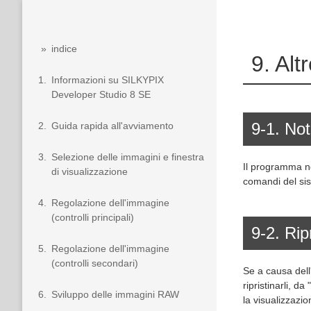
»
indice
9. Alt
1.
Informazioni su SILKYPIX
Developer Studio 8 SE
9-1. Not
2.
Guida rapida all'avviamento
3.
Selezione delle immagini e finestra
Il programma no
di visualizzazione
comandi del sis
4.
Regolazione dell'immagine
(controlli principali)
9-2. Rip
5.
Regolazione dell'immagine
(controlli secondari)
Se a causa dell
ripristinarli, d
6.
Sviluppo delle immagini RAW
la visualizzazio