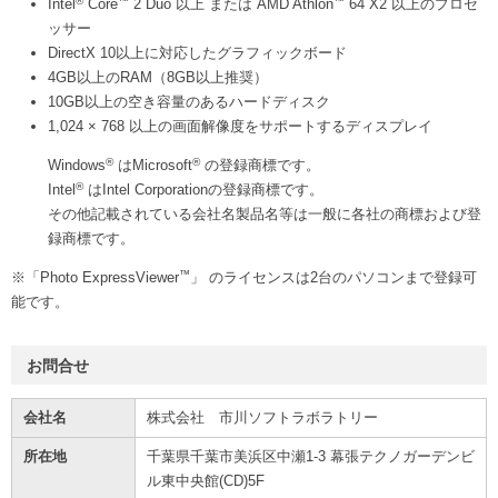
®
™
™
Intel
Core
2 Duo 以上 または AMD Athlon
64 X2 以上のプロセ
ッサー
DirectX 10以上に対応したグラフィックボード
4GB以上のRAM（8GB以上推奨）
10GB以上の空き容量のあるハードディスク
1,024 × 768 以上の画面解像度をサポートするディスプレイ
®
®
Windows
はMicrosoft
の登録商標です。
®
Intel
はIntel Corporationの登録商標です。
その他記載されている会社名製品名等は一般に各社の商標および登
録商標です。
™
※「Photo ExpressViewer
」 のライセンスは2台のパソコンまで登録可
能です。
お問合せ
会社名
株式会社 市川ソフトラボラトリー
所在地
千葉県千葉市美浜区中瀬1-3 幕張テクノガーデンビ
ル東中央館(CD)5F