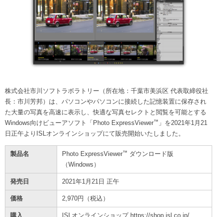
株式会社市川ソフトラボラトリー（所在地：千葉市美浜区 代表取締役社
長：市川芳邦）は、パソコンやパソコンに接続した記憶装置に保存され
た大量の写真を高速に表示し、快適な写真セレクトと閲覧を可能とする
™
Windows向けビューアソフト「Photo ExpressViewer
」を2021年1月21
日正午よりISLオンラインショップにて販売開始いたしました。
™
製品名
Photo ExpressViewer
ダウンロード版
（Windows）
発売日
2021年1月21日 正午
価格
2,970円（税込）
購入
ISLオンラインショップ
https://shop.isl.co.jp/