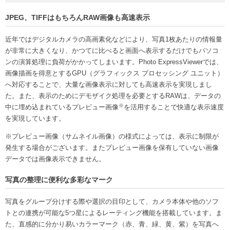
JPEG、TIFFはもちろんRAW画像も高速表示
近年ではデジタルカメラの高画素化などにより、写真1枚あたりの情報量
が非常に大きくなり、かつてに比べると画面へ表示するだけでもパソコ
ンの演算処理に負荷がかかってしまいます。Photo ExpressViewerでは、
画像描画を得意とするGPU（グラフィックス プロセッシング ユニット）
へ対応することで、大量な画像表示に対しても高速表示を実現しまし
た。また、表示のためにデモザイク処理を必要とするRAWは、データの
※
中に埋め込まれているプレビュー画像
を活用することで快適な表示速度
を実現しています。
※プレビュー画像（サムネイル画像）の様式によっては、表示に制限が
発生する場合がございます。またプレビュー画像を保有していない画像
データでは画像表示できません。
写真の整理に便利な多彩なマーク
写真をグループ分けする際や選択の目印として、カメラ本体や他のソフ
トとの連携が可能な5つ星によるレーティング機能を搭載しています。ま
た、直感的に分かり易いカラーマーク（赤、青、緑、黄、紫）を写真へ