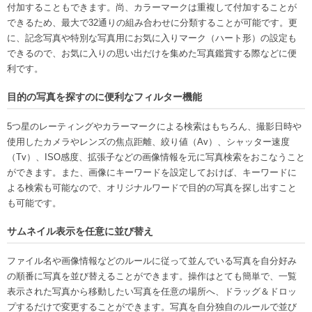
付加することもできます。尚、カラーマークは重複して付加することが
できるため、最大で32通りの組み合わせに分類することが可能です。更
に、記念写真や特別な写真用にお気に入りマーク（ハート形）の設定も
できるので、お気に入りの思い出だけを集めた写真鑑賞する際などに便
利です。
目的の写真を探すのに便利なフィルター機能
5つ星のレーティングやカラーマークによる検索はもちろん、撮影日時や
使用したカメラやレンズの焦点距離、絞り値（Av）、シャッター速度
（Tv）、ISO感度、拡張子などの画像情報を元に写真検索をおこなうこと
ができます。また、画像にキーワードを設定しておけば、キーワードに
よる検索も可能なので、オリジナルワードで目的の写真を探し出すこと
も可能です。
サムネイル表示を任意に並び替え
ファイル名や画像情報などのルールに従って並んでいる写真を自分好み
の順番に写真を並び替えることができます。操作はとても簡単で、一覧
表示された写真から移動したい写真を任意の場所へ、ドラッグ＆ドロッ
プするだけで変更することができます。写真を自分独自のルールで並び