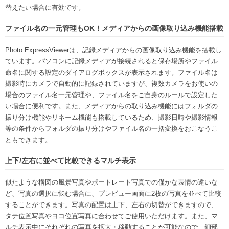
替えたい場合に有効です。
ファイル名の一元管理もOK！メディアからの画像取り込み機能搭載
Photo ExpressViewerは、記録メディアからの画像取り込み機能を搭載し
ています。パソコンに記録メディアが接続されると保存場所やファイル
命名に関する設定のダイアログボックスが表示されます。ファイル名は
撮影時にカメラで自動的に記録されていますが、複数カメラをお使いの
場合のファイル名一元管理や、ファイル名をご自身のルールで設定した
い場合に便利です。また、メディアからの取り込み機能にはフォルダの
振り分け機能やリネーム機能も搭載しているため、撮影日時や撮影情報
等の条件からフォルダの振り分けやファイル名の一括変換をおこなうこ
ともできます。
上下/左右に並べて比較できるマルチ表示
似たような構図の風景写真やポートレート写真での僅かな表情の違いな
ど、写真の選択に悩む場合に、プレビュー画面に2枚の写真を並べて比較
することができます。写真の配置は上下、左右の切替ができますので、
タテ位置写真やヨコ位置写真に合わせてご使用いただけます。また、マ
ルチ表示中にそれぞれの写真を拡大・移動することが可能なので、細部