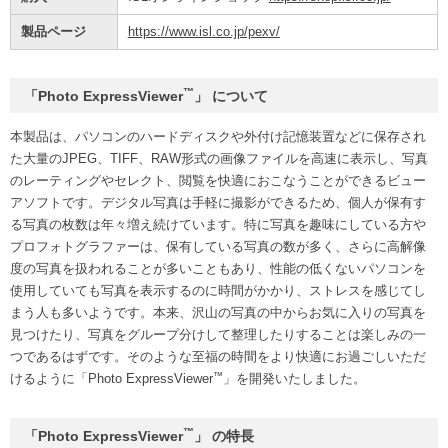
製品ページ
https://www.isl.co.jp/pexv/
™
「Photo ExpressViewer
」 について
本製品は、パソコンのハードディスクや外付け記憶装置などに保存され
た大量のJPEG、TIFF、RAW形式の画像ファイルを高速に表示し、写真
のレーティングやセレクト、閲覧を快適におこなうことができるビュー
アソフトです。デジタル写真は手軽に撮影ができるため、個人が保有す
る写真の枚数は年々増え続けています。特に写真を趣味にしている方や
プロフォトグラファーは、保有している写真の数が多く、さらに高解像
度の写真を扱われることが多いこともあり、性能の低くないパソコンを
使用していても写真を表示するのに時間がかかり、ストレスを感じてし
まう人も多いようです。本来、沢山の写真の中からお気に入りの写真を
見つけたり、写真をグループ分けして整理したりすることは楽しみの一
つであるはずです。そのような至福の時間をより快適にお過ごしいただ
™
けるように「Photo ExpressViewer
」を開発いたしました。
™
「Photo ExpressViewer
」 の特長