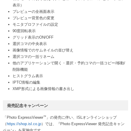
表示）
プレビューの全画面表示
プレビュー背景色の変更
モニタプロファイルの設定
90度回転表示
グリッド表示のON/OFF
選択コマの中央表示
画像情報でのサムネイルの並び替え
選択コマの一括リネーム
他のアプリケーションで開く・選択・予約コマの一括コピー/移動/
削除機能
ヒストグラム表示
IPTC情報の編集
XMP形式による画像情報の書き出し
発売記念キャンペーン
™
「Photo ExpressViewer
」の発売に伴い、ISLオンラインショップ
（
https://shop.isl.co.jp
）では、『Photo ExpressViewer 発売記念キャン
ペーン』を実施中です。