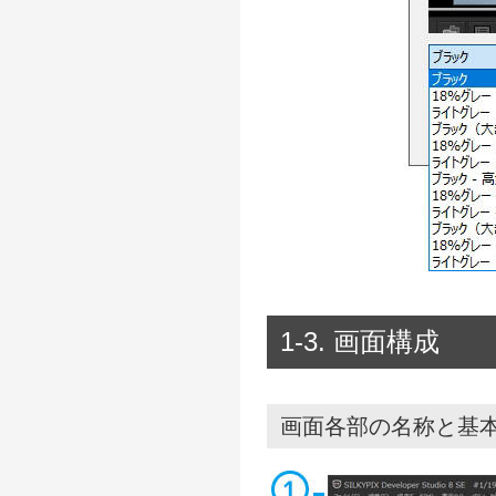
1-3. 画面構成
画面各部の名称と基