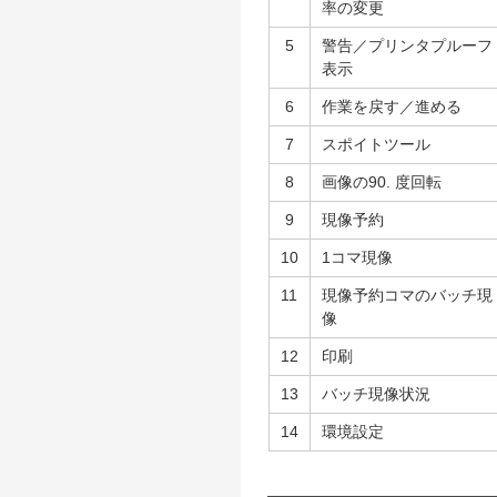
率の変更
5
警告／プリンタプルーフ
表示
6
作業を戻す／進める
7
スポイトツール
8
画像の90. 度回転
9
現像予約
10
1コマ現像
11
現像予約コマのバッチ現
像
12
印刷
13
バッチ現像状況
14
環境設定