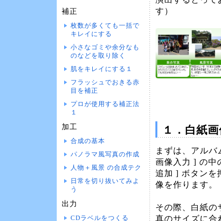
す）
補正
枚数が多くても一括で
キレイにする
小さなゴミや余分なも
のなどを取り除く
肌をキレイにする１
フラッシュでおきる赤
目を補正
プロが使用する補正法
１
加工
１．白紙画
合成の基本
まずは、アルバム
パノラマ風写真の作成
画像入力 ] の中
人物＋風景 の合成テク
追加 ] ボタン
日常を切り抜いてみよ
像を作ります。
う
出力
その際、白紙の
真のサイズに合
CDラベルをつくる