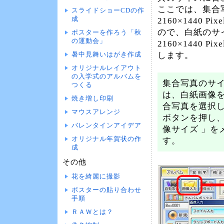
ここでは、集合
スライドショーCDの作
成
2160×1440 P
ので、白紙のサ
ポスターを作ろう「秋
の運動会」
2160×1440 P
します。
暑中見舞いはがき作成
オリジナルレイアウト
の入学式のアルバムを
集合写真のサ
つくる
は、白紙画像
焼き増し印刷
合写真を選択して
マウスアレンジ
ボタンを押し、
バレンタインアイデア
像サイズ 」を
オリジナル年賀状の作
す。
成
その他
花を綺麗に撮影
ポスターの貼り合わせ
手順
ＲＡＷとは？