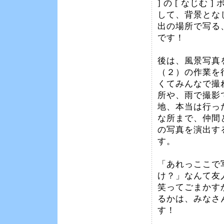
] の [ なじむ 
して、背景とな
出の場所で写る
です！
後は、風景写真
（２）の作業を
くてみんなで撮
所や、雨で撮影
地、本当は行っ
な所まで、仲間
の写真を演出す
す。
「あれっここで
け？」なんて友
笑ってごまかす
るかは、みなさ
す！