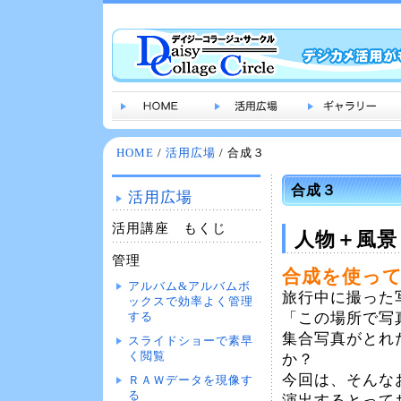
HOME
/
活用広場
/ 合成３
合成３
活用広場
活用講座 もくじ
人物＋風景
管理
合成を使っ
アルバム&アルバムボ
旅行中に撮った
ックスで効率よく管理
「この場所で写
する
集合写真がとれ
スライドショーで素早
く閲覧
か？
今回は、そんな
ＲＡＷデータを現像す
る
演出するとって