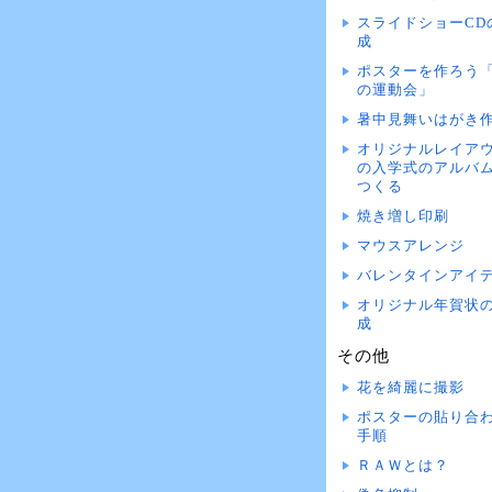
スライドショーCD
成
ポスターを作ろう
の運動会」
暑中見舞いはがき
オリジナルレイア
の入学式のアルバ
つくる
焼き増し印刷
マウスアレンジ
バレンタインアイ
オリジナル年賀状
成
その他
花を綺麗に撮影
ポスターの貼り合
手順
ＲＡＷとは？