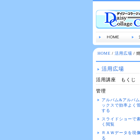
HOME
/
活用広場
/ 
活用広場
活用講座 もくじ
管理
アルバム&アルバ
ックスで効率よく
する
スライドショーで
く閲覧
ＲＡＷデータを現
る