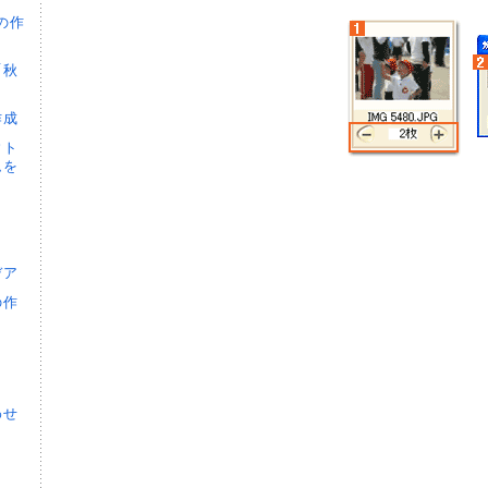
の作
「秋
作成
ウト
ムを
デア
の作
わせ