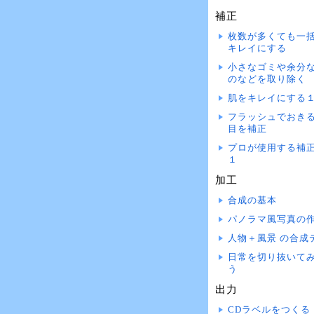
補正
枚数が多くても一
キレイにする
小さなゴミや余分
のなどを取り除く
肌をキレイにする
フラッシュでおき
目を補正
プロが使用する補
１
加工
合成の基本
パノラマ風写真の
人物＋風景 の合成
日常を切り抜いて
う
出力
CDラベルをつくる