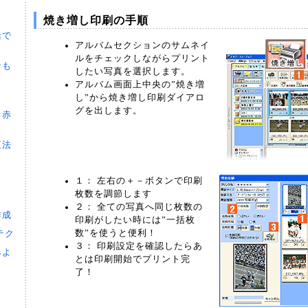
焼き増し印刷の手順
括で
アルバムセクションのサムネイ
ルをチェックしながらプリント
なも
したい写真を選択します。
アルバム画面上中央の”焼き増
１
し”から焼き増し印刷ダイアロ
グを出します。
る赤
正法
１： 左右の＋－ボタンで印刷
枚数を調節します
２： 全ての写真へ同じ枚数の
作成
印刷がしたい時には”一括枚
数”を使うと便利！
テク
３： 印刷設定を確認したらあ
みよ
とは印刷開始でプリント完
了！