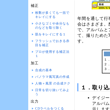
補正
枚数が多くても一括で
キレイにする
年間を通して行
小さなゴミや余分なも
会はさまざま。
のなどを取り除く
で、アルバムと
肌をキレイにする１
て、撮りためた
す。
フラッシュでおきる赤
目を補正
プロが使用する補正法
１
１
加工
２
３
合成の基本
パノラマ風写真の作成
人物＋風景 の合成テク
１．取り込
日常を切り抜いてみよ
う
デイジー
出力
アルバム
CDラベルをつくる
示します