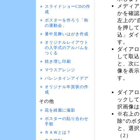
メディア
スライドショーCDの作
成
かを確認
左上の”
ポスターを作ろう「秋
の運動会」
を押して
暑中見舞いはがき作成
込」ダイ
す。
オリジナルレイアウト
の入学式のアルバムを
ダイアロ
つくる
して取込
焼き増し印刷
と、次に
マウスアレンジ
像を表示
す。
バレンタインアイデア
オリジナル年賀状の作
ダイアロ
成
ックして
その他
択画像は
花を綺麗に撮影
※右上の
ポスターの貼り合わせ
除”のボ
手順
と、選択
ＲＡＷとは？
（2）