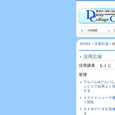
HOME
/
活用広場
/
活用広場
活用講座 もくじ
管理
アルバム&アルバ
ックスで効率よく
する
スライドショーで
く閲覧
ＲＡＷデータを現
る