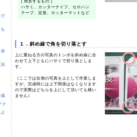
[ 用意するもの ]
ハサミ、カッターナイフ、セロハン
テープ、定規、カッターマットなど
括で
なも
１
１．斜め線で角を切り落とす
る赤
上に重ねる方の写真のトンボを斜め線に合
わせて上下ともにハサミで切り落としま
正法
す。
（ここでは右側の写真を上として作業しま
すが、完成時には上下関係はなくなります
ので実際はどちらを上にして頂いても構い
作成
ません）
テク
みよ