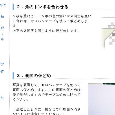
の作
２．角のトンボを合わせる
２枚を重ねて、トンボの色の濃いマス同士を互い
「秋
に合わせ、セロハンテープを使って仮どめしま
す。
作成
上下の２箇所を同じように仮どめします。
ウト
ムを
デア
の作
３．裏面の仮どめ
写真を裏返して、セロハンテープを使って
裏面も仮どめします。この裏面の仮どめは
後で剥がしますのでテープは短めに貼って
わせ
ください。
（裏返したときに、机などで印刷面を汚さ
ないように注意してください。）