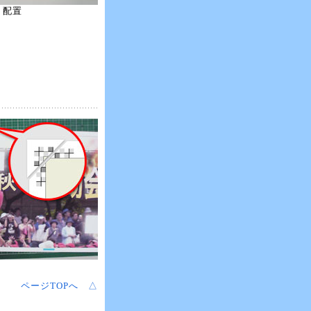
配置
ページTOPへ △