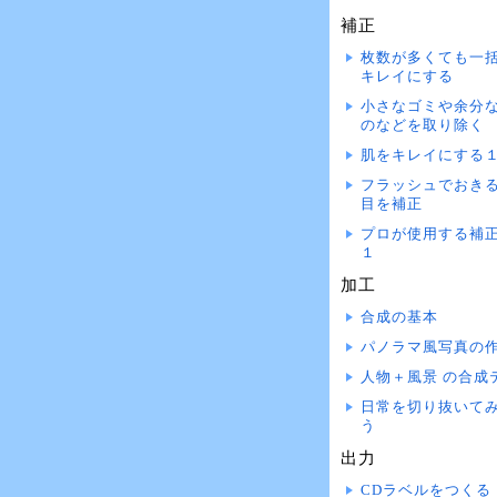
補正
枚数が多くても一
キレイにする
小さなゴミや余分
のなどを取り除く
肌をキレイにする
フラッシュでおき
目を補正
プロが使用する補
１
加工
合成の基本
パノラマ風写真の
人物＋風景 の合成
日常を切り抜いて
う
出力
CDラベルをつくる