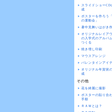
スライドショーCD
成
ポスターを作ろう
の運動会」
暑中見舞いはがき
オリジナルレイア
の入学式のアルバ
つくる
焼き増し印刷
マウスアレンジ
バレンタインアイ
オリジナル年賀状
成
その他
花を綺麗に撮影
ポスターの貼り合
手順
ＲＡＷとは？